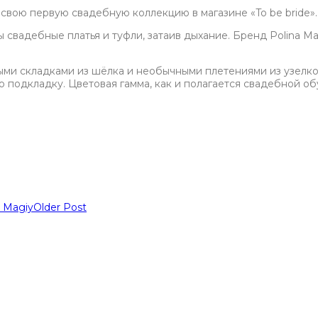
свою первую свадебную коллекцию в магазине «To be bride».
 свадебные платья и туфли, затаив дыхание. Бренд Polina M
ми складками из шёлка и необычными плетениями из узелко
подкладку. Цветовая гамма, как и полагается свадебной обув
 Magiy
Older Post