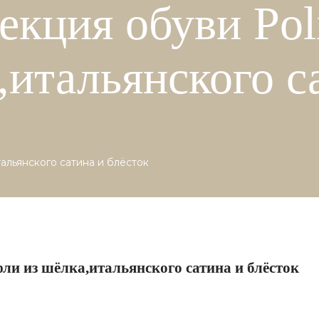
екция обуви Pol
,итальянского с
тальянского сатина и блёсток
фли из шёлка,итальянского сатина и блёсток