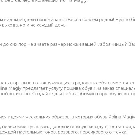
о бестселлер в коллекции Polina Magiy.
им видом модели напоминает: «Весна совсем рядом! Нужно б
 выхода, но и на каждый день.
и до сих пор не знаете размер ножки вашей избранницы? Вас
ать сюрпризов от окружающих, а радовать себя самостоятель
lina Magiy предлагает услугу пошива обуви на заказ специал
рый хотите вы. Создайте для себя любимую пару обуви, кото
ся идеями нескольких образов, в которых обувь Polina Magi
х, невесомые туфельки. Дополнительную «воздушность» придае
еждой пастельных тонов, розового, персикового оттенка.