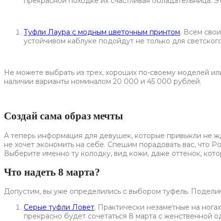
прекрасной походке их счастливая обладательница. Эт
Туфли Лаура с модным цветочным принтом
. Всем сво
устойчивом каблуке подойдут не только для светского
Не можете выбрать из трех, хороших по-своему моделей ил
наличии варианты номиналом 20 000 и 45 000 рублей.
Создай сама образ мечты
А теперь информация для девушек, которые привыкли не жд
не хочет экономить на себе. Спешим порадовать вас, что Po
Выберите именно ту колодку, вид кожи, даже оттенок, кото
Что надеть 8 марта?
Допустим, вы уже определились с выбором туфель. Поделим
Серые туфли Ловет
. Практически незаметные на нога
прекрасно будет сочетаться 8 марта с женственной од