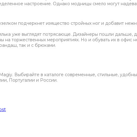
еделенное настроение. Однако модницы смело могут надева
 узелком подчеркнет изящество стройных ног и добавит нежн
илька уже выглядят потрясающе. Дизайнеры пошли дальше, д
ны на торжественных мероприятиях. Но и обувать их в офис н
рандаш, так и с брюками.
Magiy. Выбирайте в каталоге современные, стильные, удобные
лии, Португалии и России.
ost