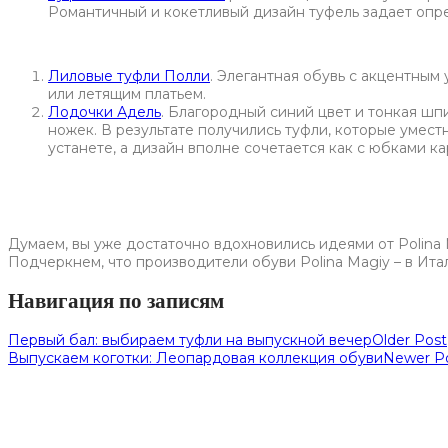
Романтичный и кокетливый дизайн туфель задает опр
Лиловые туфли Полли
. Элегантная обувь с акцентным
или летящим платьем.
Лодочки Адель
. Благородный синий цвет и тонкая шп
ножек. В результате получились туфли, которые умест
устанете, а дизайн вполне сочетается как с юбками ка
Думаем, вы уже достаточно вдохновились идеями от Polina 
Подчеркнем, что производители обуви Polina Magiy – в Ита
Навигация по записям
Первый бал: выбираем туфли на выпускной вечер
Older Post
Выпускаем коготки: Леопардовая коллекция обуви
Newer P