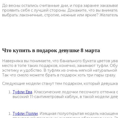
До весны остались считанные дни, и пора заранее заказыв
проявить себя с лучшей стороны. Докажите, что вы внимате
выбрать: лаконичные, строгие, нежные или яркие? Желатель
Что купить в подарок девушке 8 марта
Наверняка вы понимаете, что банального букета цветов у
место в топе таких подарков, конечно, занимают туфли. О
эстетику и удобство. В туфлях из очень мягкой натуральной
Так что смело можете брать в подарок хоть три пары сразу.
Следующие модели станут тем подарком, который девушка 
Туфли Ева
. Классические лодочки песочного оттенка 
высокий 11-сантиметровый каблук, в такой модели дев
Туфли Полли
. Изящная полуоткрытая модель насыщенн