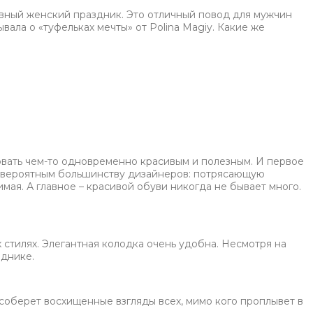
авный женский праздник. Это отличный повод для мужчин
ала о «туфельках мечты» от Polina Magiy. Какие же
вать чем-то одновременно красивым и полезным. И первое
я невероятным большинству дизайнеров: потрясающую
имая. А главное – красивой обуви никогда не бывает много.
 стилях. Элегантная колодка очень удобна. Несмотря на
зднике.
соберет восхищенные взгляды всех, мимо кого проплывет в