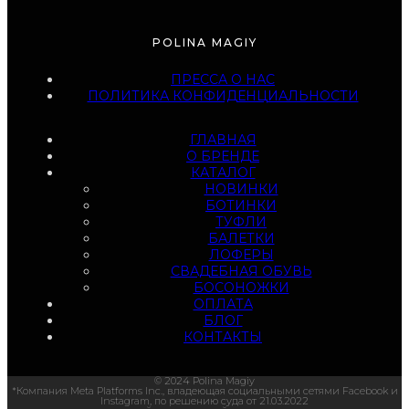
POLINA MAGIY
ПРЕССА О НАС
ПОЛИТИКА КОНФИДЕНЦИАЛЬНОСТИ
ГЛАВНАЯ
О БРЕНДЕ
КАТАЛОГ
НОВИНКИ
БОТИНКИ
ТУФЛИ
БАЛЕТКИ
ЛОФЕРЫ
СВАДЕБНАЯ ОБУВЬ
БОСОНОЖКИ
ОПЛАТА
БЛОГ
КОНТАКТЫ
© 2024 Polina Magiy
*Компания Meta Platforms Inc., владеющая социальными сетями Facebook и
Instagram, по решению суда от 21.03.2022