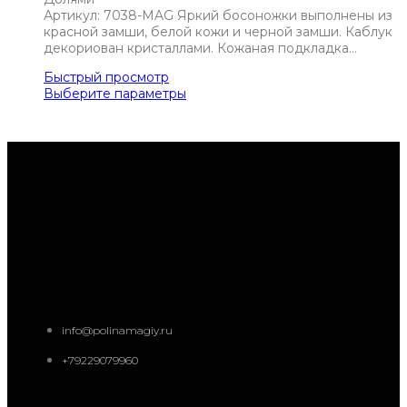
Артикул: 7038-MAG Яркий босоножки выполнены из
красной замши, белой кожи и черной замши. Каблук
декориован кристаллами. Кожаная подкладка…
Быстрый просмотр
Выберите параметры
info@polinamagiy.ru
+79229079960