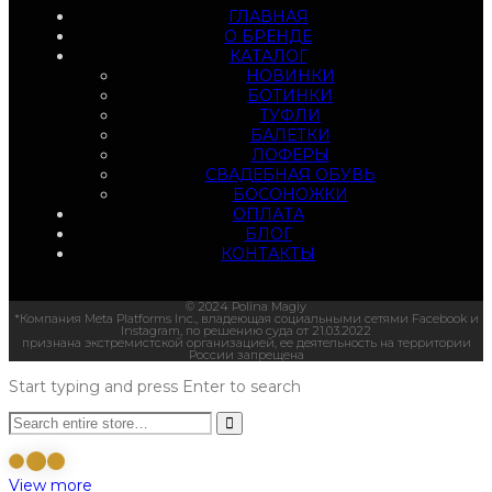
ГЛАВНАЯ
О БРЕНДЕ
КАТАЛОГ
НОВИНКИ
БОТИНКИ
ТУФЛИ
БАЛЕТКИ
ЛОФЕРЫ
СВАДЕБНАЯ ОБУВЬ
БОСОНОЖКИ
ОПЛАТА
БЛОГ
КОНТАКТЫ
© 2024 Polina Magiy
*Компания Meta Platforms Inc., владеющая социальными сетями Facebook и
Instagram, по решению суда от 21.03.2022
признана экстремистской организацией, ее деятельность на территории
России запрещена
Start typing and press Enter to search
View more