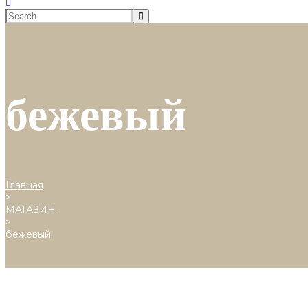
бежевый
Главная
>
МАГАЗИН
>
бежевый