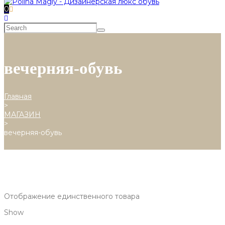
0
вечерняя-обувь
Главная
>
МАГАЗИН
>
вечерняя-обувь
Отображение единственного товара
Show