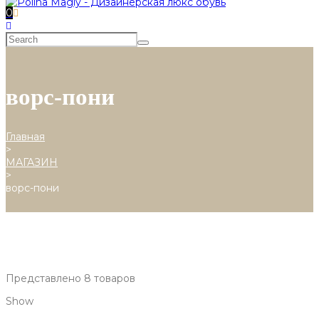
0
ворс-пони
Главная
>
МАГАЗИН
>
ворс-пони
Представлено 8 товаров
Show