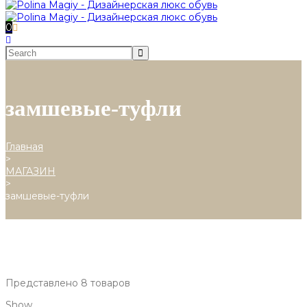
0
замшевые-туфли
Главная
>
МАГАЗИН
>
замшевые-туфли
Представлено 8 товаров
Show