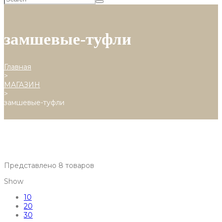
замшевые-туфли
Главная
>
МАГАЗИН
>
замшевые-туфли
Представлено 8 товаров
Show
10
20
30