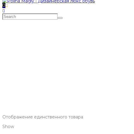
0
зебра принт
Главная
>
МАГАЗИН
>
зебра принт
Отображение единственного товара
Show