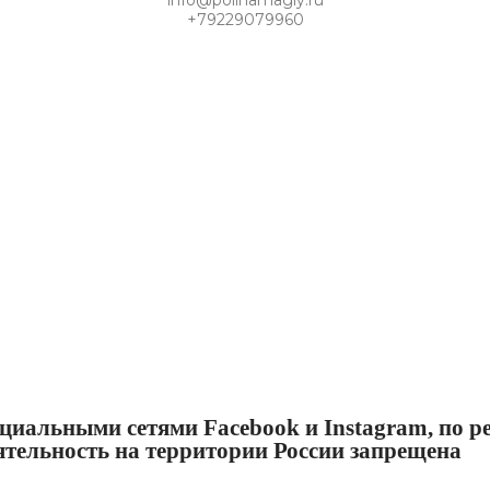
info@polinamagiy.ru
+79229079960
циальными сетями Facebook и Instagram, по ре
еятельность на территории России запрещена