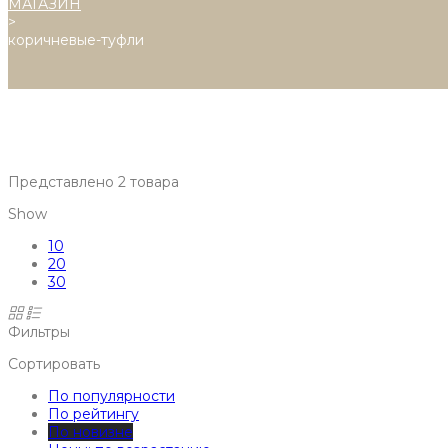
МАГАЗИН
>
коричневые-туфли
Представлено 2 товара
Show
10
20
30
Фильтры
Сортировать
По популярности
По рейтингу
По новизне