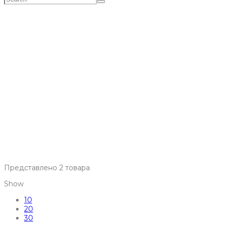
крвсный-цвет
Главная
>
МАГАЗИН
>
крвсный-цвет
Представлено 2 товара
Show
10
20
30