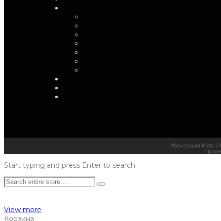
*Компания Meta Pl
призн
Start typing and press Enter to search
View more
Корзина