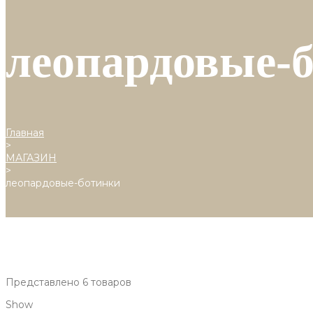
леопардовые-
Главная
>
МАГАЗИН
>
леопардовые-ботинки
Представлено 6 товаров
Show