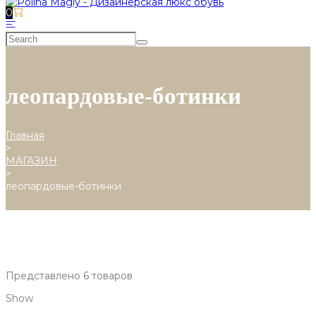
0
леопардовые-ботинки
Главная
>
МАГАЗИН
>
леопардовые-ботинки
Представлено 6 товаров
Show