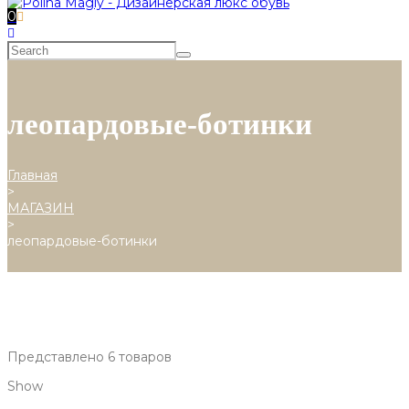
0
леопардовые-ботинки
Главная
>
МАГАЗИН
>
леопардовые-ботинки
Представлено 6 товаров
Show