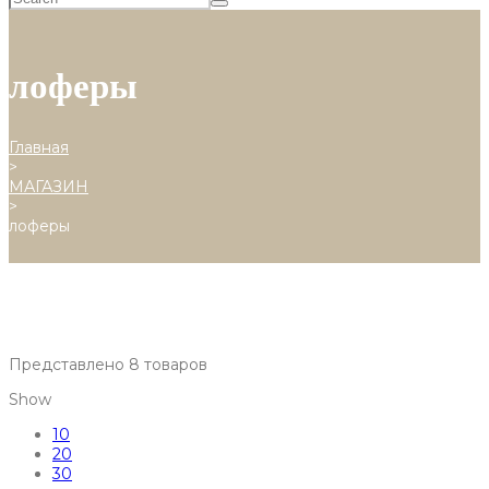
лоферы
Главная
>
МАГАЗИН
>
лоферы
Представлено 8 товаров
Show
10
20
30