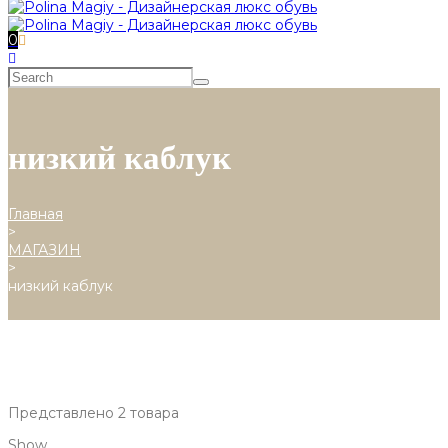
0
низкий каблук
Главная
>
МАГАЗИН
>
низкий каблук
Представлено 2 товара
Show