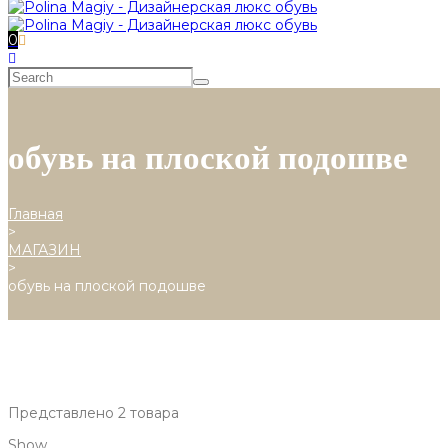
0
обувь на плоской подошве
Главная
>
МАГАЗИН
>
обувь на плоской подошве
Представлено 2 товара
Show