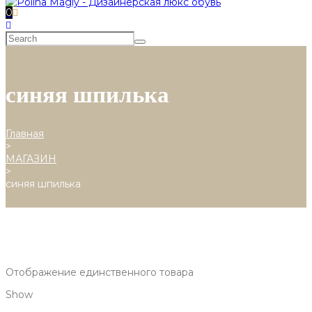
0
синяя шпилька
Главная
>
МАГАЗИН
>
синяя шпилька
Отображение единственного товара
Show