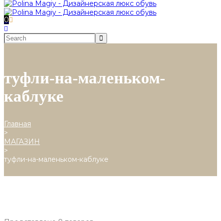
0
туфли-на-маленьком-
каблуке
Главная
>
МАГАЗИН
>
туфли-на-маленьком-каблуке