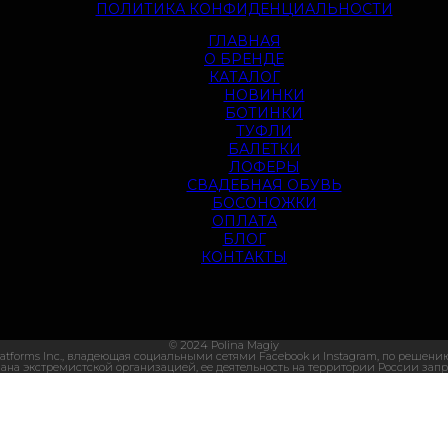
ПОЛИТИКА КОНФИДЕНЦИАЛЬНОСТИ
ГЛАВНАЯ
О БРЕНДЕ
КАТАЛОГ
НОВИНКИ
БОТИНКИ
ТУФЛИ
БАЛЕТКИ
ЛОФЕРЫ
СВАДЕБНАЯ ОБУВЬ
БОСОНОЖКИ
ОПЛАТА
БЛОГ
КОНТАКТЫ
© 2024 Polina Magiy
atforms Inc., владеющая социальными сетями Facebook и Instagram, по решению 
ана экстремистской организацией, ее деятельность на территории России зап