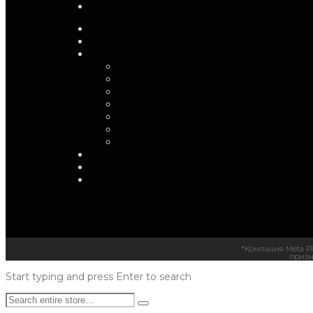
*Компания Meta Pl
призн
Start typing and press Enter to search