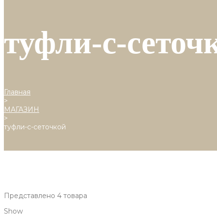
туфли-с-сеточ
Главная
>
МАГАЗИН
>
туфли-с-сеточкой
Представлено 4 товара
Show