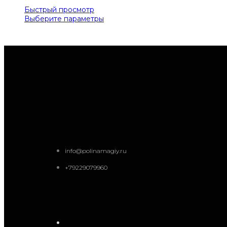
Быстрый просмотр
Выберите параметры
info@polinamagiy.ru
+79229079960