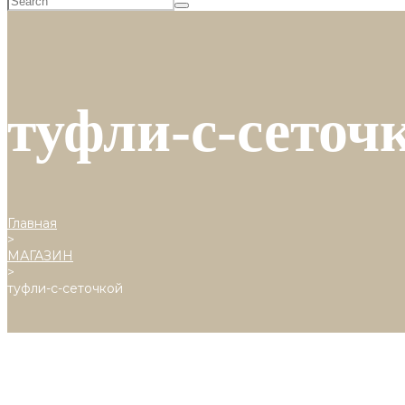
туфли-с-сеточ
Главная
>
МАГАЗИН
>
туфли-с-сеточкой