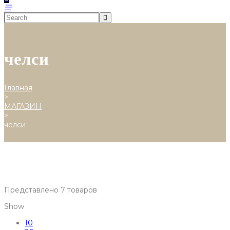
челси
Главная
>
МАГАЗИН
>
челси
Представлено 7 товаров
Show
10