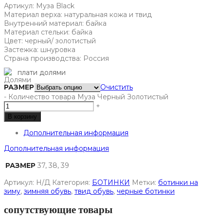
Артикул: Муза Black
Материал верха:
натуральная кожа и твид
Внутренний материал:
байка
Материал стельки:
байка
Цвет: черный/ золотистый
Застежка: шнуровка
Страна производства:
Россия
плати долями
РАЗМЕР
Очистить
-
Количество товара Муза Черный Золотистый
+
В корзину
Дополнительная информация
Дополнительная информация
РАЗМЕР
37, 38, 39
Артикул:
Н/Д
Категория:
БОТИНКИ
Метки:
ботинки на
зиму
,
зимняя обувь
,
твид обувь
,
черные ботинки
сопутствующие товары