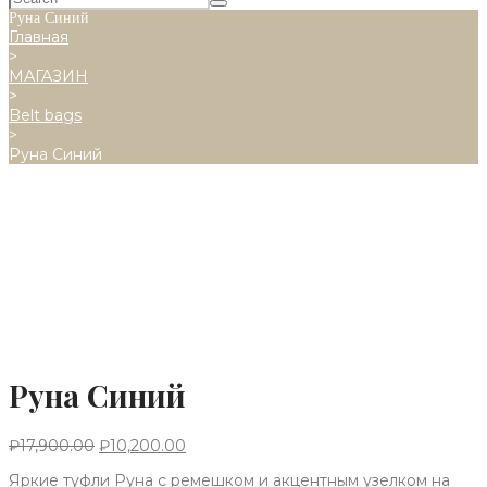
Руна Синий
Главная
>
МАГАЗИН
>
Belt bags
>
Руна Синий
Руна Синий
₽
17,900.00
₽
10,200.00
Яркие туфли Руна с ремешком и акцентным узелком на