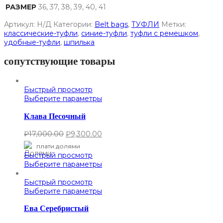
РАЗМЕР
36, 37, 38, 39, 40, 41
Артикул:
Н/Д
Категории:
Belt bags
,
ТУФЛИ
Метки:
классические-туфли
,
синие-туфли
,
туфли с ремешком
,
удобные-туфли
,
шпилька
сопутствующие товары
Быстрый просмотр
Выберите параметры
Клава Песочный
₽
17,000.00
₽
9,300.00
плати долями
Быстрый просмотр
Выберите параметры
Быстрый просмотр
Выберите параметры
Ева Серебристый