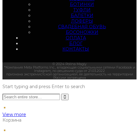
БОТИНКИ
ТУФЛИ
БАЛЕТКИ
ЛОФЕРЫ
СВАДЕБНАЯ ОБУВЬ
БОСОНОЖКИ
ОПЛАТА
БЛОГ
КОНТАКТЫ
© 2024 Polina Magiy
*Компания Meta Platforms Inc., владеющая социальными сетями Facebook и
Instagram, по решению суда от 21.03.2022
признана экстремистской организацией, ее деятельность на территории
России запрещена
Start typing and press Enter to search
View more
Корзина