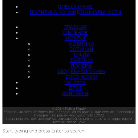
ПРЕССА О НАС
ПОЛИТИКА КОНФИДЕНЦИАЛЬНОСТИ
ГЛАВНАЯ
О БРЕНДЕ
КАТАЛОГ
НОВИНКИ
БОТИНКИ
ТУФЛИ
БАЛЕТКИ
ЛОФЕРЫ
СВАДЕБНАЯ ОБУВЬ
БОСОНОЖКИ
ОПЛАТА
БЛОГ
КОНТАКТЫ
© 2024 Polina Magiy
*Компания Meta Platforms Inc., владеющая социальными сетями Facebook и
Instagram, по решению суда от 21.03.2022
признана экстремистской организацией, ее деятельность на территории
России запрещена
Start typing and press Enter to search