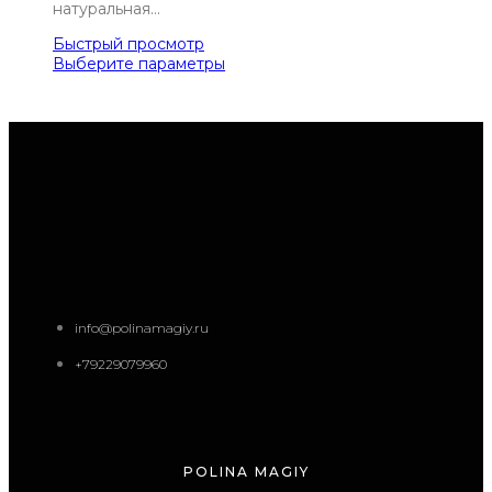
натуральная…
Быстрый просмотр
Выберите параметры
info@polinamagiy.ru
+79229079960
POLINA MAGIY