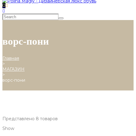
0
ворс-пони
Главная
>
МАГАЗИН
>
ворс-пони
Представлено 8 товаров
Show