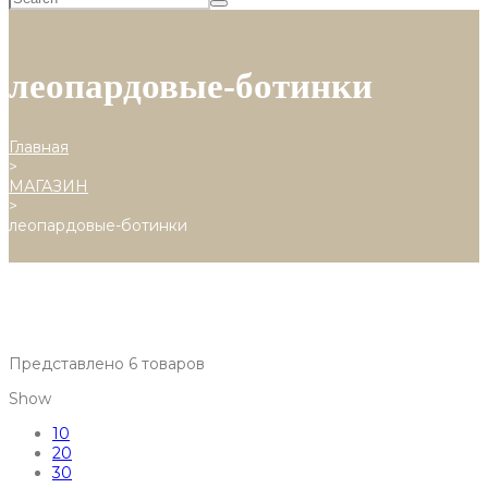
леопардовые-ботинки
Главная
>
МАГАЗИН
>
леопардовые-ботинки
Представлено 6 товаров
Show
10
20
30