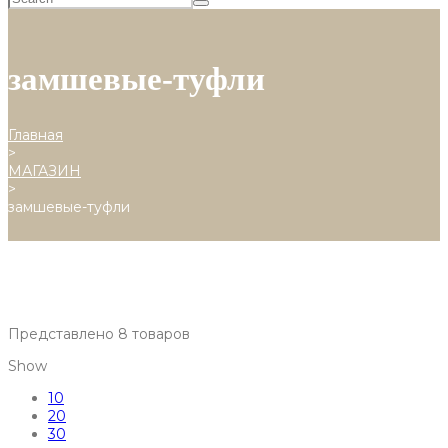
замшевые-туфли
Главная
>
МАГАЗИН
>
замшевые-туфли
Представлено 8 товаров
Show
10
20
30