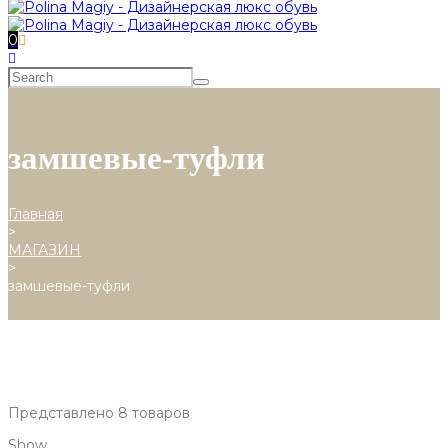
0
замшевые-туфли
Главная
>
МАГАЗИН
>
замшевые-туфли
Представлено 8 товаров
Show