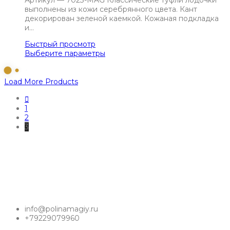
Артикул — 7023-MAG Классические туфли лодочки
выполнены из кожи серебрянного цвета. Кант
декорирован зеленой каемкой. Кожаная подкладка
и…
Быстрый просмотр
Выберите параметры
Load More Products
1
2
3
info@polinamagiy.ru
+79229079960